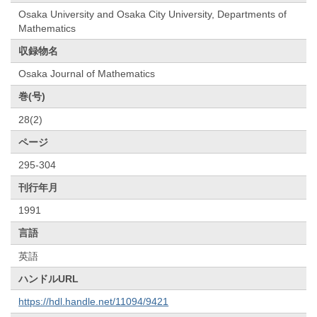
Osaka University and Osaka City University, Departments of
Mathematics
収録物名
Osaka Journal of Mathematics
巻(号)
28(2)
ページ
295-304
刊行年月
1991
言語
英語
ハンドルURL
https://hdl.handle.net/11094/9421