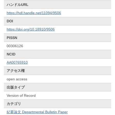
ハンドルURL
https://hdl.handle.net/11094/9506
DOI
https://doi.org/10.18910/9506
PISSN
00306126
NCID
AA00765910
アクセス権
open access
出版タイプ
Version of Record
カテゴリ
紀要論文 Departmental Bulletin Paper