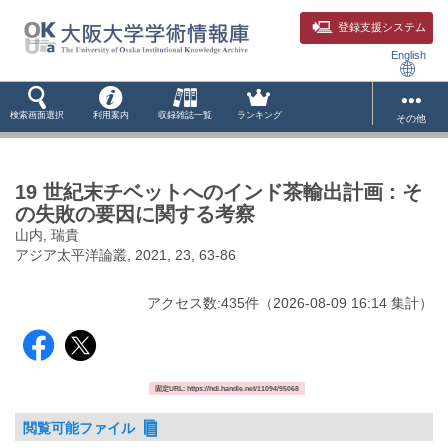
登録支援システム
English
検索画面選択
利用案内
収録雑誌一覧
ランキング
その他
19 世紀末チベットへのインド茶輸出計画 : そ
の失敗の要因に関する考察
山内, 瑞貴
アジア太平洋論叢, 2021, 23, 63-86
アクセス数:
435
件
（
2026-08-09
16:14 集計
）
固定URL: https://hdl.handle.net/11094/95068
閲覧可能ファイル