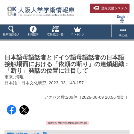
登録支援システム
English
検索画面選択
利用案内
収録雑誌一覧
ランキング
その他
日本語母語話者とドイツ語母語話者の日本語
接触場面における「依頼の断り」の連鎖組織 :
「断り」発話の位置に注目して
市来, 海唯
日本語・日本文化研究, 2023, 33, 143-157
アクセス数:
289
件
（
2026-08-09
20:56 集計
）
固定URL: https://doi.org/10.18910/95381