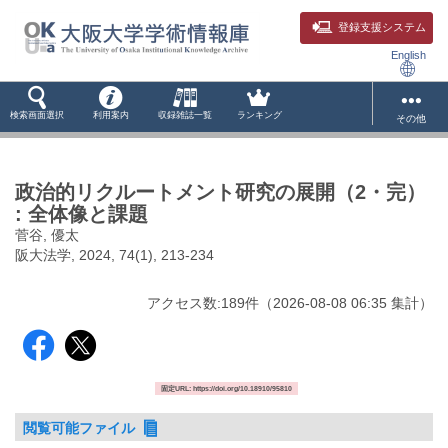
登録支援システム
English
検索画面選択
利用案内
収録雑誌一覧
ランキング
その他
政治的リクルートメント研究の展開（2・完）
: 全体像と課題
菅谷, 優太
阪大法学, 2024, 74(1), 213-234
アクセス数:
189
件
（
2026-08-08
06:35 集計
）
固定URL: https://doi.org/10.18910/95810
閲覧可能ファイル