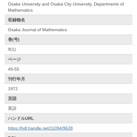
Osaka University and Osaka City University, Departments of
Mathematics
収録物名
Osaka Journal of Mathematics
巻(号)
9(1)
ページ
49-55
刊行年月
1972
言語
英語
ハンドルURL
https://hdl.handle.net/11094/9628