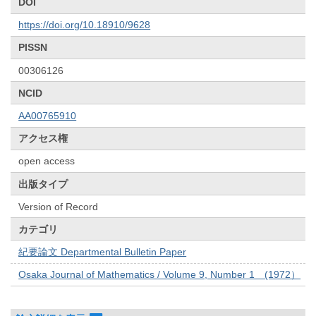
DOI
https://doi.org/10.18910/9628
PISSN
00306126
NCID
AA00765910
アクセス権
open access
出版タイプ
Version of Record
カテゴリ
紀要論文 Departmental Bulletin Paper
Osaka Journal of Mathematics / Volume 9, Number 1 (1972）