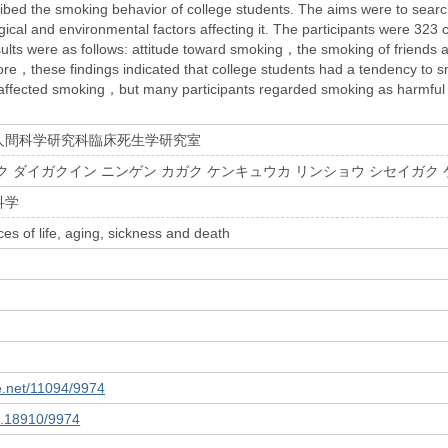
ibed the smoking behavior of college students. The aims were to searc
gical and environmental factors affecting it. The participants were 32
ults were as follows: attitude toward smoking，the smoking of friends and
re，these findings indicated that college students had a tendency to sm
affected smoking，but many participants regarded smoking as harmful
人間科学研究科臨床死生学研究室
ク ダイガクイン ニンゲン カガク ケンキュウカ リンショウ シセイガク
科学
es of life, aging, sickness and death
le.net/11094/9974
10.18910/9974