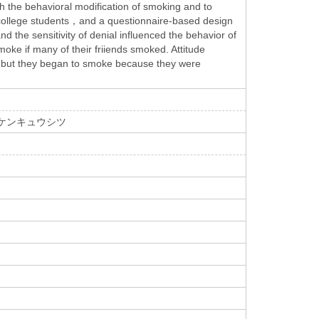
h the behavioral modification of smoking and to
3 college students，and a questionnaire-based design
 the sensitivity of denial influenced the behavior of
oke if many of their friiends smoked. Attitude
 but they began to smoke because they were
 ケンキュウシツ