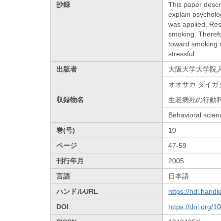
抄録
This paper descr
explain psycholo
was applied. Res
smoking. Therefo
toward smoking 
stressful.
出版者
大阪大学大学院
オオサカ ダイガ
収録物名
生老病死の行動
Behavioral scienc
巻(号)
10
ページ
47-59
刊行年月
2005
言語
日本語
ハンドルURL
https://hdl.hand
DOI
https://doi.org/