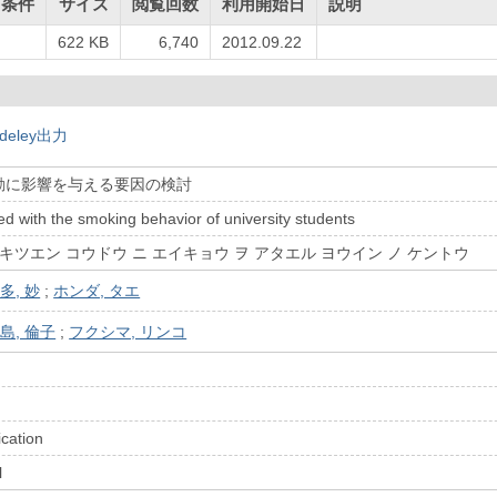
用条件
サイズ
閲覧回数
利用開始日
説明
622 KB
6,740
2012.09.22
deley出力
動に影響を与える要因の検討
ed with the smoking behavior of university students
キツエン コウドウ ニ エイキョウ ヲ アタエル ヨウイン ノ ケントウ
多, 妙
;
ホンダ, タエ
島, 倫子
;
フクシマ, リンコ
ication
l