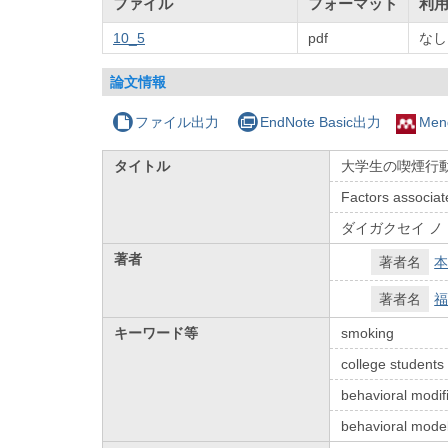
ファイル
フォーマット
利
10_5
pdf
なし
論文情報
ファイル出力
EndNote Basic出力
Men
タイトル
大学生の喫煙行
Factors associat
ダイガクセイ ノ 
著者
著者名
本
著者名
福
キーワード等
smoking
college students
behavioral modif
behavioral mode