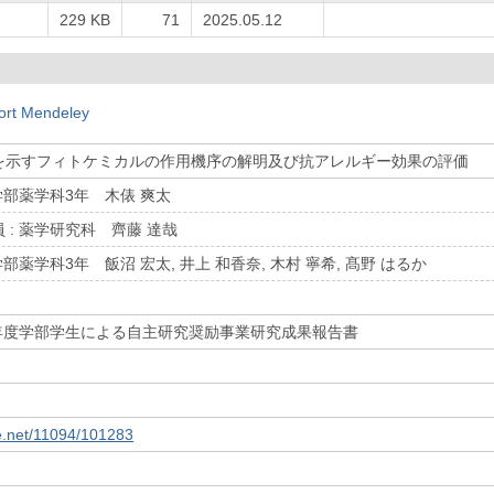
229 KB
71
2025.05.12
ort Mendeley
を示すフィトケミカルの作用機序の解明及び抗アレルギー効果の評価
薬学部薬学科3年 木俵 爽太
 : 薬学研究科 齊藤 達哉
学部薬学科3年 飯沼 宏太, 井上 和香奈, 木村 寧希, 髙野 はるか
）年度学部学生による自主研究奨励事業研究成果報告書
le.net/11094/101283