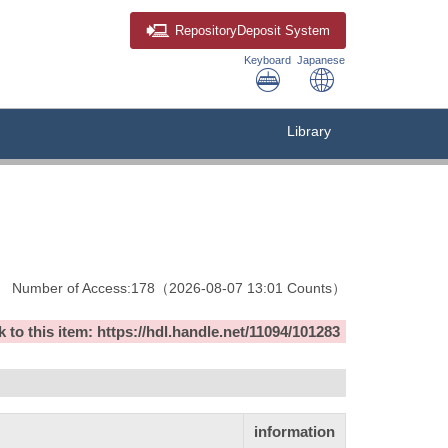
Repository
Deposit System
Keyboard
Japanese
Library
Number of Access:
178
（
2026-08-07
13:01 Counts
）
ink to this item: https://hdl.handle.net/11094/101283
information