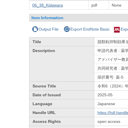
06_38_Kidawara
pdf
None
Item Information
Output File
Export EndNote Basic
Exp
Title
脱顆粒抑制効果
Description
申請代表者 : 
アドバイザー教員
共同研究者 : 薬
採択番号: 薬-5
Source Title
令和6（2024
Date of Issued
2025-05
Language
Japanese
Handle URL
https://hdl.hand
Access Rights
open access