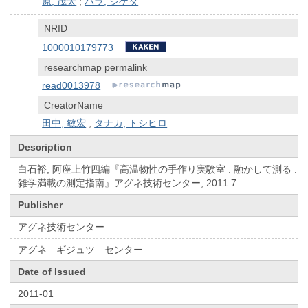
原, 茂太
;
ハラ, シゲタ
NRID
1000010179773
researchmap permalink
read0013978
CreatorName
田中, 敏宏
;
タナカ, トシヒロ
Description
白石裕, 阿座上竹四編『高温物性の手作り実験室 : 融かして測る :
雑学満載の測定指南』アグネ技術センター, 2011.7
Publisher
アグネ技術センター
アグネ ギジュツ センター
Date of Issued
2011-01