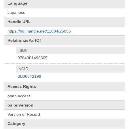
Language
Japanese
Handle URL
https://hdl.handle.net/11094/26056
Relation.isPartOf
ISBN
9784901496605
NCID
BB06342198
Access Rights
open access
oaire:version
Version of Record
Category