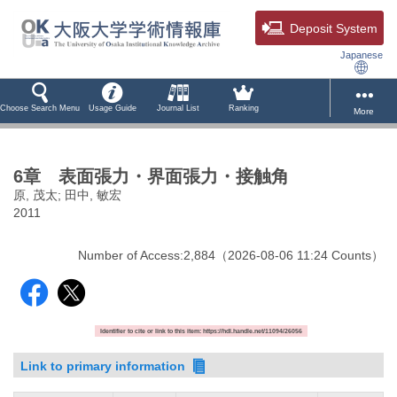
Deposit System
Japanese
Choose Search Menu
Usage Guide
Journal List
Ranking
More
6章 表面張力・界面張力・接触角
原, 茂太; 田中, 敏宏
2011
Number of Access:
2,884
（
2026-08-06
11:24 Counts
）
Identifier to cite or link to this item: https://hdl.handle.net/11094/26056
Link to primary information