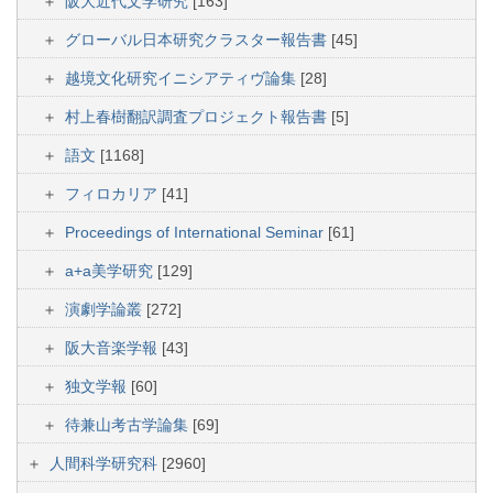
阪大近代文学研究
[163]
グローバル日本研究クラスター報告書
[45]
越境文化研究イニシアティヴ論集
[28]
村上春樹翻訳調査プロジェクト報告書
[5]
語文
[1168]
フィロカリア
[41]
Proceedings of International Seminar
[61]
a+a美学研究
[129]
演劇学論叢
[272]
阪大音楽学報
[43]
独文学報
[60]
待兼山考古学論集
[69]
人間科学研究科
[2960]