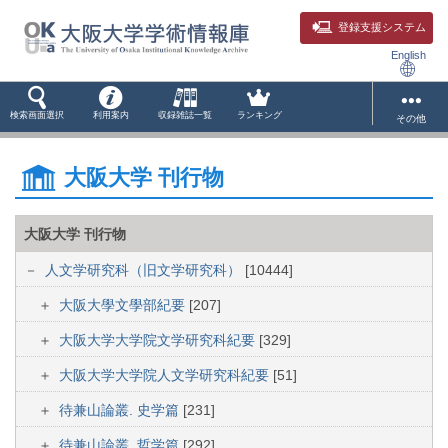
登録支援システム
English
検索画面選択
利用案内
収録雑誌一覧
ランキング
その他
大阪大学 刊行物
大阪大学 刊行物
人文学研究科（旧文学研究科）
[10444]
大阪大學文學部紀要
[207]
大阪大学大学院文学研究科紀要
[329]
大阪大学大学院人文学研究科紀要
[51]
待兼山論叢. 史学篇
[231]
待兼山論叢. 哲学篇
[292]