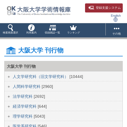
登録支援システム
English
検索画面選択
利用案内
収録雑誌一覧
ランキング
その他
大阪大学 刊行物
大阪大学 刊行物
人文学研究科（旧文学研究科）
[10444]
人間科学研究科
[2960]
法学研究科
[2692]
経済学研究科
[644]
理学研究科
[5043]
医学系研究科
[546]