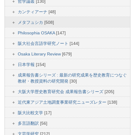
哲学論叢
[130]
カンティアーナ
[48]
メタフュシカ
[508]
Philosophia OSAKA
[147]
阪大社会言語学研究ノート
[144]
Osaka Literary Review
[679]
日本学報
[154]
成果報告書シリーズ : 最新の研究成果を歴史教育につなぐ
教材・教授資料の研究開発
[30]
大阪大学歴史教育研究会 成果報告書シリーズ
[205]
近代東アジア土地調査事業研究ニューズレター
[138]
阪大比較文学
[17]
多言語翻訳
[56]
文芸学研究
[212]