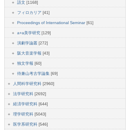
語文
[1168]
フィロカリア
[41]
Proceedings of International Seminar
[61]
a+a美学研究
[129]
演劇学論叢
[272]
阪大音楽学報
[43]
独文学報
[60]
待兼山考古学論集
[69]
人間科学研究科
[2960]
法学研究科
[2692]
経済学研究科
[644]
理学研究科
[5043]
医学系研究科
[546]