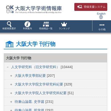
登録支援システム
English
検索画面選択
利用案内
収録雑誌一覧
ランキング
その他
大阪大学 刊行物
大阪大学 刊行物
人文学研究科（旧文学研究科）
[10444]
大阪大學文學部紀要
[207]
大阪大学大学院文学研究科紀要
[329]
大阪大学大学院人文学研究科紀要
[51]
待兼山論叢. 史学篇
[231]
待兼山論叢. 哲学篇
[292]