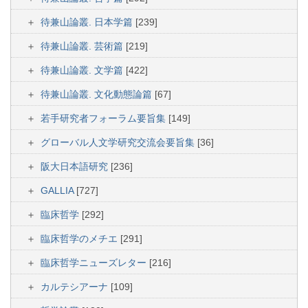
待兼山論叢. 日本学篇
[239]
待兼山論叢. 芸術篇
[219]
待兼山論叢. 文学篇
[422]
待兼山論叢. 文化動態論篇
[67]
若手研究者フォーラム要旨集
[149]
グローバル人文学研究交流会要旨集
[36]
阪大日本語研究
[236]
GALLIA
[727]
臨床哲学
[292]
臨床哲学のメチエ
[291]
臨床哲学ニューズレター
[216]
カルテシアーナ
[109]