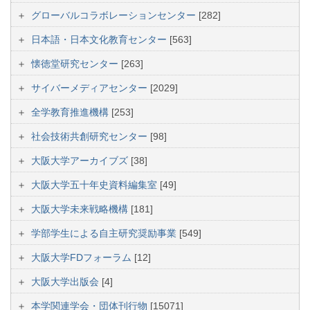
グローバルコラボレーションセンター
[282]
日本語・日本文化教育センター
[563]
懐徳堂研究センター
[263]
サイバーメディアセンター
[2029]
全学教育推進機構
[253]
社会技術共創研究センター
[98]
大阪大学アーカイブズ
[38]
大阪大学五十年史資料編集室
[49]
大阪大学未来戦略機構
[181]
学部学生による自主研究奨励事業
[549]
大阪大学FDフォーラム
[12]
大阪大学出版会
[4]
本学関連学会・団体刊行物
[15071]