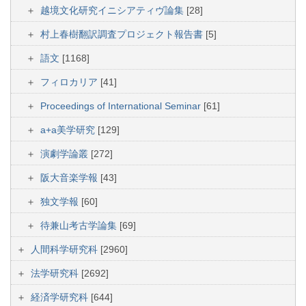
越境文化研究イニシアティヴ論集
[28]
村上春樹翻訳調査プロジェクト報告書
[5]
語文
[1168]
フィロカリア
[41]
Proceedings of International Seminar
[61]
a+a美学研究
[129]
演劇学論叢
[272]
阪大音楽学報
[43]
独文学報
[60]
待兼山考古学論集
[69]
人間科学研究科
[2960]
法学研究科
[2692]
経済学研究科
[644]