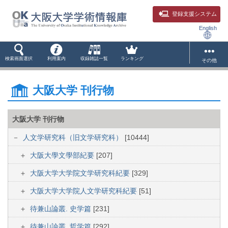
登録支援システム
English
検索画面選択
利用案内
収録雑誌一覧
ランキング
その他
大阪大学 刊行物
大阪大学 刊行物
人文学研究科（旧文学研究科）
[10444]
大阪大學文學部紀要
[207]
大阪大学大学院文学研究科紀要
[329]
大阪大学大学院人文学研究科紀要
[51]
待兼山論叢. 史学篇
[231]
待兼山論叢. 哲学篇
[292]