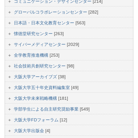
コミュニケーション・デザインセンター
[214]
グローバルコラボレーションセンター
[282]
日本語・日本文化教育センター
[563]
懐徳堂研究センター
[263]
サイバーメディアセンター
[2029]
全学教育推進機構
[253]
社会技術共創研究センター
[98]
大阪大学アーカイブズ
[38]
大阪大学五十年史資料編集室
[49]
大阪大学未来戦略機構
[181]
学部学生による自主研究奨励事業
[549]
大阪大学FDフォーラム
[12]
大阪大学出版会
[4]