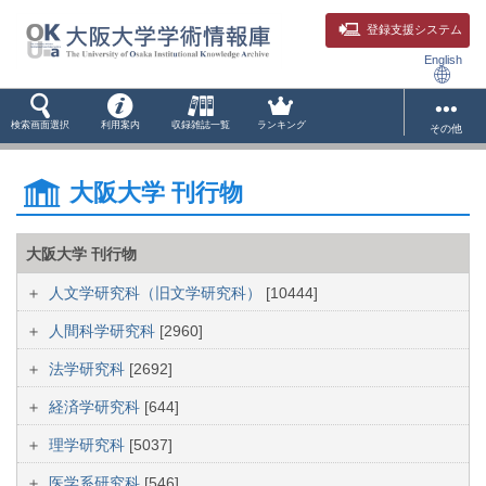
登録支援システム
English
検索画面選択
利用案内
収録雑誌一覧
ランキング
その他
大阪大学 刊行物
大阪大学 刊行物
人文学研究科（旧文学研究科）
[10444]
人間科学研究科
[2960]
法学研究科
[2692]
経済学研究科
[644]
理学研究科
[5037]
医学系研究科
[546]