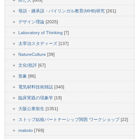
母語・継承語・バイリンガル教育(MHB)研究
[261]
デザイン理論
[2025]
Laboratory of Thinking
[7]
太宰治スタディーズ
[137]
NatureCulture
[39]
文化/批評
[67]
形象
[86]
電気材料技術雑誌
[340]
臨床実践の現象学
[19]
大阪公衆衛生
[1351]
ストップ結核パートナーシップ関西 ワークショップ
[22]
makoto
[769]