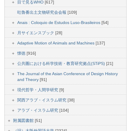
目で見るWHO
[617]
吐魯番出土文物研究会会報
[109]
Anais : Coloquio de Estudos Luso-Brasileiros
[54]
月サイエンスブック
[28]
Adaptive Motion of Animals and Machines
[137]
懐徳
[916]
公共圏における科学技術・教育研究拠点(STiPS)
[21]
The Journal of the Asian Conference of Design History
and Theory
[91]
現代哲学・人間学研究
[9]
関西アラブ・イスラム研究
[38]
アラブ・イスラム研究
[104]
附属図書館
[51]
（旧）大阪外国語大学
[2324]