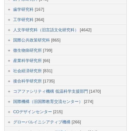
歯学研究科
[167]
工学研究科
[364]
人文学研究科（旧言語文化研究科）
[4642]
国際公共政策研究科
[865]
微生物病研究所
[799]
産業科学研究所
[66]
社会経済研究所
[831]
接合科学研究所
[1735]
コアファシリティ機構 低温科学支援部門
[1470]
国際機構（旧国際教育交流センター）
[274]
COデザインセンター
[215]
グローバルイニシアティブ機構
[266]