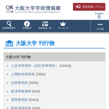
登録支援システム
English
検索画面選択
利用案内
収録雑誌一覧
ランキング
その他
大阪大学 刊行物
大阪大学 刊行物
人文学研究科（旧文学研究科）
[10444]
人間科学研究科
[2960]
法学研究科
[2692]
経済学研究科
[644]
理学研究科
[5043]
医学系研究科
[546]