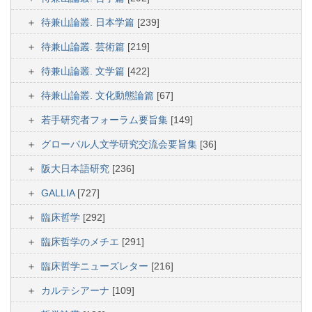
待兼山論叢. 日本学篇
[239]
待兼山論叢. 芸術篇
[219]
待兼山論叢. 文学篇
[422]
待兼山論叢. 文化動態論篇
[67]
若手研究者フォーラム要旨集
[149]
グローバル人文学研究交流会要旨集
[36]
阪大日本語研究
[236]
GALLIA
[727]
臨床哲学
[292]
臨床哲学のメチエ
[291]
臨床哲学ニューズレター
[216]
カルテシアーナ
[109]