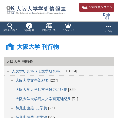
登録支援システム
English
検索画面選択
利用案内
収録雑誌一覧
ランキング
その他
大阪大学 刊行物
大阪大学 刊行物
人文学研究科（旧文学研究科）
[10444]
大阪大學文學部紀要
[207]
大阪大学大学院文学研究科紀要
[329]
大阪大学大学院人文学研究科紀要
[51]
待兼山論叢. 史学篇
[231]
待兼山論叢. 哲学篇
[292]