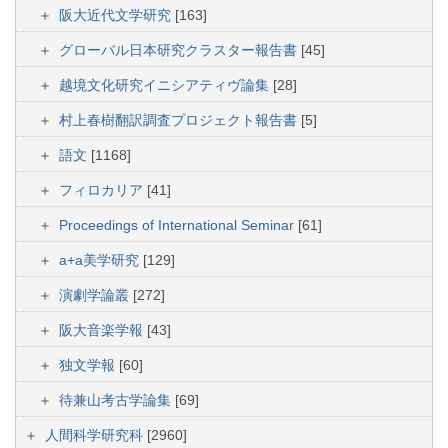
阪大近代文学研究
[163]
グローバル日本研究クラスター報告書
[45]
越境文化研究イニシアティヴ論集
[28]
村上春樹翻訳調査プロジェクト報告書
[5]
語文
[1168]
フィロカリア
[41]
Proceedings of International Seminar
[61]
a+a美学研究
[129]
演劇学論叢
[272]
阪大音楽学報
[43]
独文学報
[60]
待兼山考古学論集
[69]
人間科学研究科
[2960]