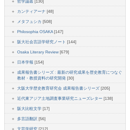
哲学論叢
[130]
カンティアーナ
[48]
メタフュシカ
[508]
Philosophia OSAKA
[147]
阪大社会言語学研究ノート
[144]
Osaka Literary Review
[679]
日本学報
[154]
成果報告書シリーズ : 最新の研究成果を歴史教育につなぐ
教材・教授資料の研究開発
[30]
大阪大学歴史教育研究会 成果報告書シリーズ
[205]
近代東アジア土地調査事業研究ニューズレター
[138]
阪大比較文学
[17]
多言語翻訳
[56]
文芸学研究
[212]