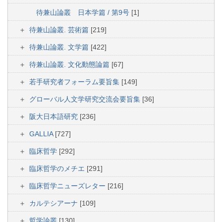
待兼山論叢 日本学篇 / 第9号
[1]
待兼山論叢. 芸術篇
[219]
待兼山論叢. 文学篇
[422]
待兼山論叢. 文化動態論篇
[67]
若手研究者フォーラム要旨集
[149]
グローバル人文学研究交流会要旨集
[36]
阪大日本語研究
[236]
GALLIA
[727]
臨床哲学
[292]
臨床哲学のメチエ
[291]
臨床哲学ニューズレター
[216]
カルテシアーナ
[109]
哲学論叢
[130]