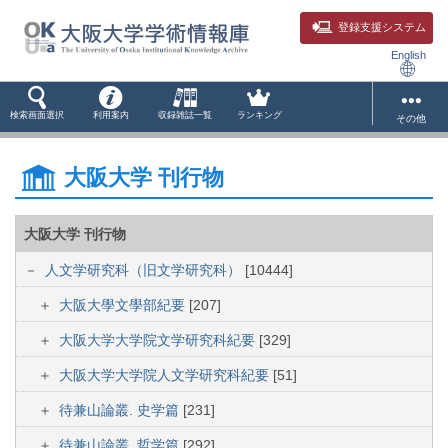
登録支援システム
English
検索画面選択
利用案内
収録雑誌一覧
ランキング
その他
大阪大学 刊行物
大阪大学 刊行物
人文学研究科（旧文学研究科）
[10444]
大阪大學文學部紀要
[207]
大阪大学大学院文学研究科紀要
[329]
大阪大学大学院人文学研究科紀要
[51]
待兼山論叢. 史学篇
[231]
待兼山論叢. 哲学篇
[292]