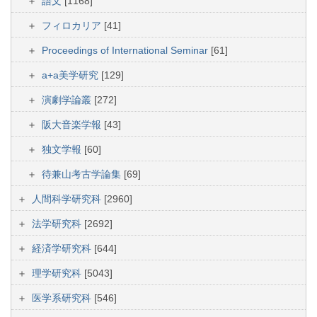
語文
[1168]
フィロカリア
[41]
Proceedings of International Seminar
[61]
a+a美学研究
[129]
演劇学論叢
[272]
阪大音楽学報
[43]
独文学報
[60]
待兼山考古学論集
[69]
人間科学研究科
[2960]
法学研究科
[2692]
経済学研究科
[644]
理学研究科
[5043]
医学系研究科
[546]