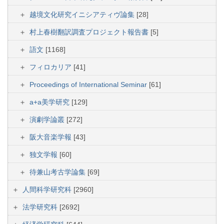
越境文化研究イニシアティヴ論集
[28]
村上春樹翻訳調査プロジェクト報告書
[5]
語文
[1168]
フィロカリア
[41]
Proceedings of International Seminar
[61]
a+a美学研究
[129]
演劇学論叢
[272]
阪大音楽学報
[43]
独文学報
[60]
待兼山考古学論集
[69]
人間科学研究科
[2960]
法学研究科
[2692]