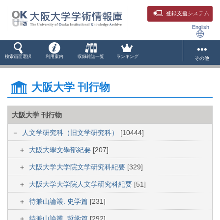
登録支援システム
English
検索画面選択
利用案内
収録雑誌一覧
ランキング
その他
大阪大学 刊行物
大阪大学 刊行物
人文学研究科（旧文学研究科）
[10444]
大阪大學文學部紀要
[207]
大阪大学大学院文学研究科紀要
[329]
大阪大学大学院人文学研究科紀要
[51]
待兼山論叢. 史学篇
[231]
待兼山論叢. 哲学篇
[292]