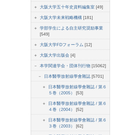
大阪大学五十年史資料編集室
[49]
大阪大学未来戦略機構
[181]
学部学生による自主研究奨励事業
[549]
大阪大学FDフォーラム
[12]
大阪大学出版会
[4]
本学関連学会・団体刊行物
[15062]
日本醫學放射線學會雜誌
[5701]
日本醫學放射線學會雜誌 / 第６
５巻（2005）
[53]
日本醫學放射線學會雜誌 / 第６
４巻（2004）
[52]
日本醫學放射線學會雜誌 / 第６
３巻（2003）
[62]