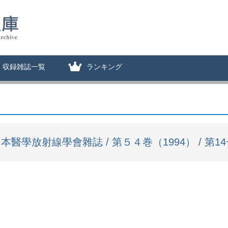
収録雑誌一覧
ランキング
本醫學放射線學會雜誌 / 第５４巻（1994） / 第14号