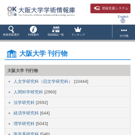
登録支援システム
English
検索画面選択
利用案内
収録雑誌一覧
ランキング
その他
大阪大学 刊行物
大阪大学 刊行物
人文学研究科（旧文学研究科）
[10444]
人間科学研究科
[2960]
法学研究科
[2692]
経済学研究科
[644]
理学研究科
[5043]
医学系研究科
[546]