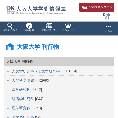
登録支援システム
English
検索画面選択
利用案内
収録雑誌一覧
ランキング
その他
大阪大学 刊行物
大阪大学 刊行物
人文学研究科（旧文学研究科）
[10444]
人間科学研究科
[2960]
法学研究科
[2692]
経済学研究科
[644]
理学研究科
[5043]
医学系研究科
[546]