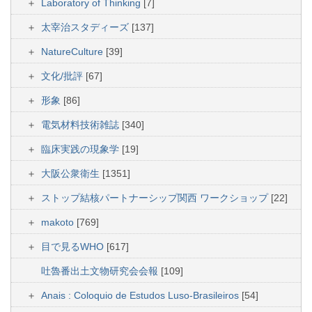
Laboratory of Thinking
[7]
太宰治スタディーズ
[137]
NatureCulture
[39]
文化/批評
[67]
形象
[86]
電気材料技術雑誌
[340]
臨床実践の現象学
[19]
大阪公衆衛生
[1351]
ストップ結核パートナーシップ関西 ワークショップ
[22]
makoto
[769]
目で見るWHO
[617]
吐魯番出土文物研究会会報
[109]
Anais : Coloquio de Estudos Luso-Brasileiros
[54]