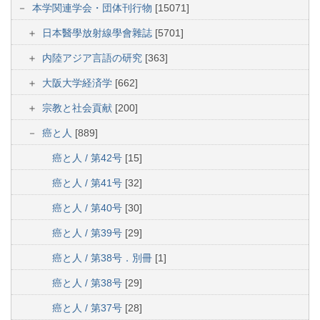
本学関連学会・団体刊行物
[15071]
日本醫學放射線學會雜誌
[5701]
内陸アジア言語の研究
[363]
大阪大学経済学
[662]
宗教と社会貢献
[200]
癌と人
[889]
癌と人 / 第42号
[15]
癌と人 / 第41号
[32]
癌と人 / 第40号
[30]
癌と人 / 第39号
[29]
癌と人 / 第38号．別冊
[1]
癌と人 / 第38号
[29]
癌と人 / 第37号
[28]