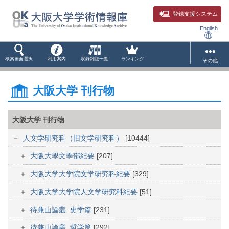
登録支援システム
English
検索画面選択
利用案内
収録雑誌一覧
ランキング
その他
大阪大学 刊行物
大阪大学 刊行物
人文学研究科（旧文学研究科）
[10444]
大阪大學文學部紀要
[207]
大阪大学大学院文学研究科紀要
[329]
大阪大学大学院人文学研究科紀要
[51]
待兼山論叢. 史学篇
[231]
待兼山論叢. 哲学篇
[292]