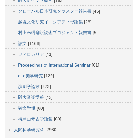
阪大近代文学研究
[163]
グローバル日本研究クラスター報告書
[45]
越境文化研究イニシアティヴ論集
[28]
村上春樹翻訳調査プロジェクト報告書
[5]
語文
[1168]
フィロカリア
[41]
Proceedings of International Seminar
[61]
a+a美学研究
[129]
演劇学論叢
[272]
阪大音楽学報
[43]
独文学報
[60]
待兼山考古学論集
[69]
人間科学研究科
[2960]