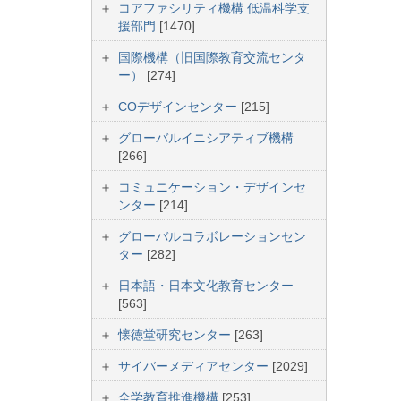
コアファシリティ機構 低温科学支
援部門
[1470]
国際機構（旧国際教育交流センタ
ー）
[274]
COデザインセンター
[215]
グローバルイニシアティブ機構
[266]
コミュニケーション・デザインセ
ンター
[214]
グローバルコラボレーションセン
ター
[282]
日本語・日本文化教育センター
[563]
懐徳堂研究センター
[263]
サイバーメディアセンター
[2029]
全学教育推進機構
[253]