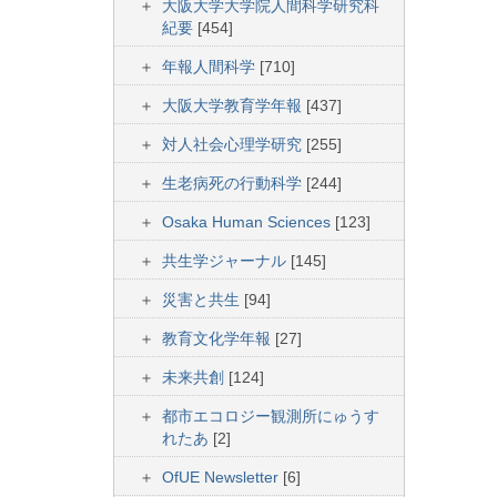
大阪大学大学院人間科学研究科
紀要
[454]
年報人間科学
[710]
大阪大学教育学年報
[437]
対人社会心理学研究
[255]
生老病死の行動科学
[244]
Osaka Human Sciences
[123]
共生学ジャーナル
[145]
災害と共生
[94]
教育文化学年報
[27]
未来共創
[124]
都市エコロジー観測所にゅうす
れたあ
[2]
OfUE Newsletter
[6]