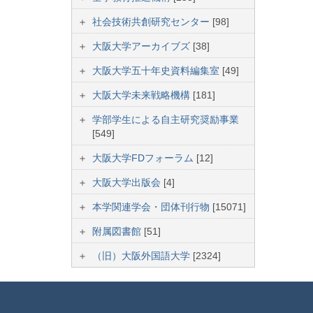
社会技術共創研究センター
[98]
大阪大学アーカイブズ
[38]
大阪大学五十年史資料編集室
[49]
大阪大学未来戦略機構
[181]
学部学生による自主研究奨励事業
[549]
大阪大学FDフォーラム
[12]
大阪大学出版会
[4]
本学関連学会・団体刊行物
[15071]
附属図書館
[51]
（旧）大阪外国語大学
[2324]