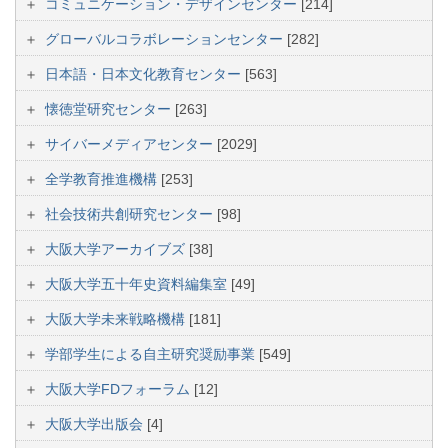
コミュニケーション・デザインセンター
[214]
グローバルコラボレーションセンター
[282]
日本語・日本文化教育センター
[563]
懐徳堂研究センター
[263]
サイバーメディアセンター
[2029]
全学教育推進機構
[253]
社会技術共創研究センター
[98]
大阪大学アーカイブズ
[38]
大阪大学五十年史資料編集室
[49]
大阪大学未来戦略機構
[181]
学部学生による自主研究奨励事業
[549]
大阪大学FDフォーラム
[12]
大阪大学出版会
[4]