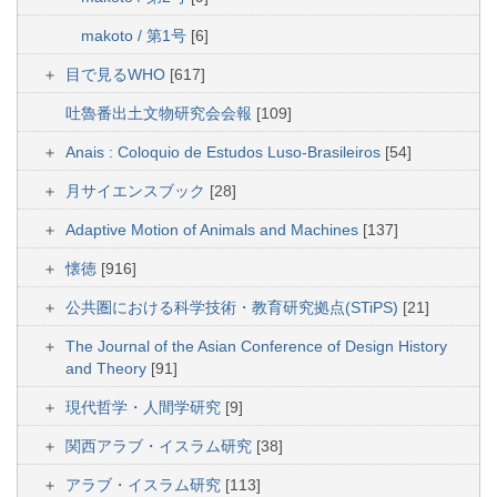
makoto / 第1号
[6]
目で見るWHO
[617]
吐魯番出土文物研究会会報
[109]
Anais : Coloquio de Estudos Luso-Brasileiros
[54]
月サイエンスブック
[28]
Adaptive Motion of Animals and Machines
[137]
懐徳
[916]
公共圏における科学技術・教育研究拠点(STiPS)
[21]
The Journal of the Asian Conference of Design History
and Theory
[91]
現代哲学・人間学研究
[9]
関西アラブ・イスラム研究
[38]
アラブ・イスラム研究
[113]