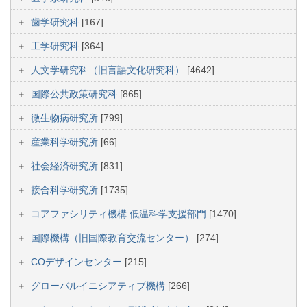
歯学研究科
[167]
工学研究科
[364]
人文学研究科（旧言語文化研究科）
[4642]
国際公共政策研究科
[865]
微生物病研究所
[799]
産業科学研究所
[66]
社会経済研究所
[831]
接合科学研究所
[1735]
コアファシリティ機構 低温科学支援部門
[1470]
国際機構（旧国際教育交流センター）
[274]
COデザインセンター
[215]
グローバルイニシアティブ機構
[266]