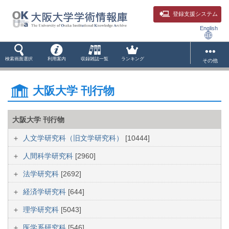
登録支援システム
English
検索画面選択
利用案内
収録雑誌一覧
ランキング
その他
大阪大学 刊行物
大阪大学 刊行物
人文学研究科（旧文学研究科）
[10444]
人間科学研究科
[2960]
法学研究科
[2692]
経済学研究科
[644]
理学研究科
[5043]
医学系研究科
[546]