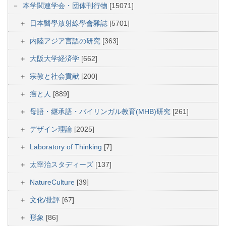
本学関連学会・団体刊行物
[15071]
日本醫學放射線學會雜誌
[5701]
内陸アジア言語の研究
[363]
大阪大学経済学
[662]
宗教と社会貢献
[200]
癌と人
[889]
母語・継承語・バイリンガル教育(MHB)研究
[261]
デザイン理論
[2025]
Laboratory of Thinking
[7]
太宰治スタディーズ
[137]
NatureCulture
[39]
文化/批評
[67]
形象
[86]