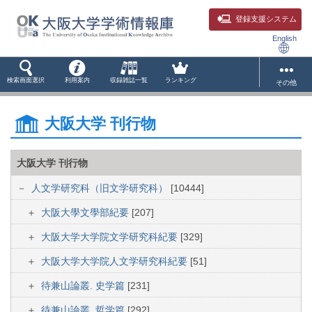
登録支援システム
English
検索画面選択
利用案内
収録雑誌一覧
ランキング
その他
大阪大学 刊行物
大阪大学 刊行物
人文学研究科（旧文学研究科）
[10444]
大阪大學文學部紀要
[207]
大阪大学大学院文学研究科紀要
[329]
大阪大学大学院人文学研究科紀要
[51]
待兼山論叢. 史学篇
[231]
待兼山論叢. 哲学篇
[292]