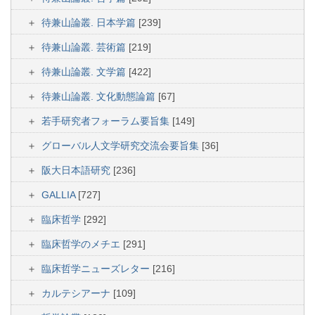
待兼山論叢. 日本学篇
[239]
待兼山論叢. 芸術篇
[219]
待兼山論叢. 文学篇
[422]
待兼山論叢. 文化動態論篇
[67]
若手研究者フォーラム要旨集
[149]
グローバル人文学研究交流会要旨集
[36]
阪大日本語研究
[236]
GALLIA
[727]
臨床哲学
[292]
臨床哲学のメチエ
[291]
臨床哲学ニューズレター
[216]
カルテシアーナ
[109]