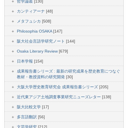
哲学論叢
[130]
カンティアーナ
[48]
メタフュシカ
[508]
Philosophia OSAKA
[147]
阪大社会言語学研究ノート
[144]
Osaka Literary Review
[679]
日本学報
[154]
成果報告書シリーズ : 最新の研究成果を歴史教育につなぐ
教材・教授資料の研究開発
[30]
大阪大学歴史教育研究会 成果報告書シリーズ
[205]
近代東アジア土地調査事業研究ニューズレター
[138]
阪大比較文学
[17]
多言語翻訳
[56]
文芸学研究
[212]