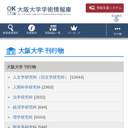
登録支援システム
English
検索画面選択
利用案内
収録雑誌一覧
ランキング
その他
大阪大学 刊行物
大阪大学 刊行物
人文学研究科（旧文学研究科）
[10444]
人間科学研究科
[2960]
法学研究科
[2692]
経済学研究科
[644]
理学研究科
[5043]
医学系研究科
[546]