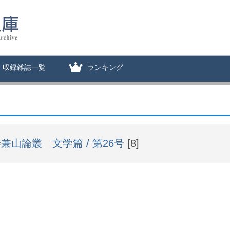
収録雑誌一覧
ランキング
兼山論叢 文学篇 / 第26号
[8]