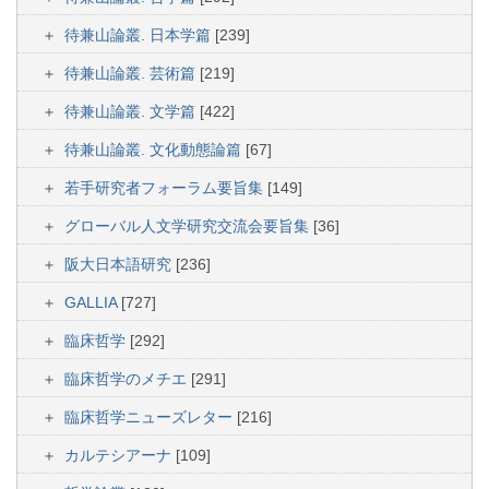
待兼山論叢. 日本学篇
[239]
待兼山論叢. 芸術篇
[219]
待兼山論叢. 文学篇
[422]
待兼山論叢. 文化動態論篇
[67]
若手研究者フォーラム要旨集
[149]
グローバル人文学研究交流会要旨集
[36]
阪大日本語研究
[236]
GALLIA
[727]
臨床哲学
[292]
臨床哲学のメチエ
[291]
臨床哲学ニューズレター
[216]
カルテシアーナ
[109]