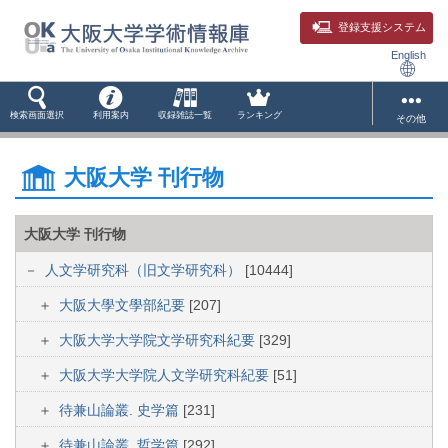
登録支援システム
English
検索画面選択
利用案内
収録雑誌一覧
ランキング
その他
大阪大学 刊行物
大阪大学 刊行物
人文学研究科（旧文学研究科）
[10444]
大阪大學文學部紀要
[207]
大阪大学大学院文学研究科紀要
[329]
大阪大学大学院人文学研究科紀要
[51]
待兼山論叢. 史学篇
[231]
待兼山論叢. 哲学篇
[292]