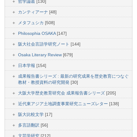
哲学論叢
[130]
カンティアーナ
[48]
メタフュシカ
[508]
Philosophia OSAKA
[147]
阪大社会言語学研究ノート
[144]
Osaka Literary Review
[679]
日本学報
[154]
成果報告書シリーズ : 最新の研究成果を歴史教育につなぐ
教材・教授資料の研究開発
[30]
大阪大学歴史教育研究会 成果報告書シリーズ
[205]
近代東アジア土地調査事業研究ニューズレター
[138]
阪大比較文学
[17]
多言語翻訳
[56]
文芸学研究
[212]