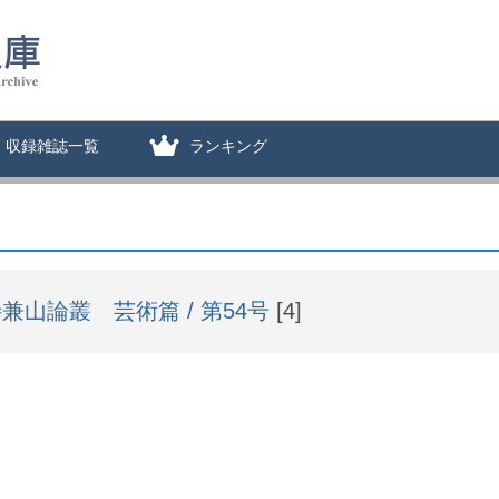
収録雑誌一覧
ランキング
兼山論叢 芸術篇 / 第54号
[4]