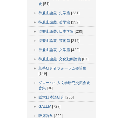
要
[51]
待兼山論叢. 史学篇
[231]
待兼山論叢. 哲学篇
[292]
待兼山論叢. 日本学篇
[239]
待兼山論叢. 芸術篇
[219]
待兼山論叢. 文学篇
[422]
待兼山論叢. 文化動態論篇
[67]
若手研究者フォーラム要旨集
[149]
グローバル人文学研究交流会要
旨集
[36]
阪大日本語研究
[236]
GALLIA
[727]
臨床哲学
[292]