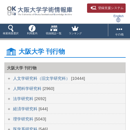
登録支援システム
English
検索画面選択
利用案内
収録雑誌一覧
ランキング
その他
大阪大学 刊行物
大阪大学 刊行物
人文学研究科（旧文学研究科）
[10444]
人間科学研究科
[2960]
法学研究科
[2692]
経済学研究科
[644]
理学研究科
[5043]
医学系研究科
[546]