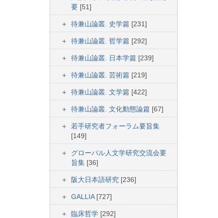
要
[51]
待兼山論叢. 史学篇
[231]
待兼山論叢. 哲学篇
[292]
待兼山論叢. 日本学篇
[239]
待兼山論叢. 芸術篇
[219]
待兼山論叢. 文学篇
[422]
待兼山論叢. 文化動態論篇
[67]
若手研究者フォーラム要旨集
[149]
グローバル人文学研究交流会要
旨集
[36]
阪大日本語研究
[236]
GALLIA
[727]
臨床哲学
[292]