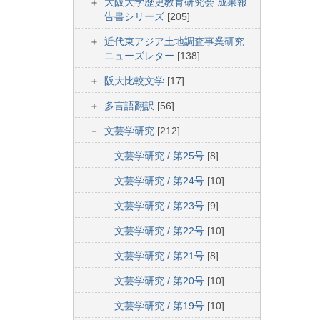
大阪大学歴史教育研究会 成果報
告書シリーズ
[205]
近代東アジア土地調査事業研究
ニューズレター
[138]
阪大比較文学
[17]
多言語翻訳
[56]
文芸学研究
[212]
文芸学研究 / 第25号
[8]
文芸学研究 / 第24号
[10]
文芸学研究 / 第23号
[9]
文芸学研究 / 第22号
[10]
文芸学研究 / 第21号
[8]
文芸学研究 / 第20号
[10]
文芸学研究 / 第19号
[10]