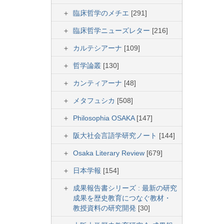
臨床哲学のメチエ
[291]
臨床哲学ニューズレター
[216]
カルテシアーナ
[109]
哲学論叢
[130]
カンティアーナ
[48]
メタフュシカ
[508]
Philosophia OSAKA
[147]
阪大社会言語学研究ノート
[144]
Osaka Literary Review
[679]
日本学報
[154]
成果報告書シリーズ : 最新の研究
成果を歴史教育につなぐ教材・
教授資料の研究開発
[30]