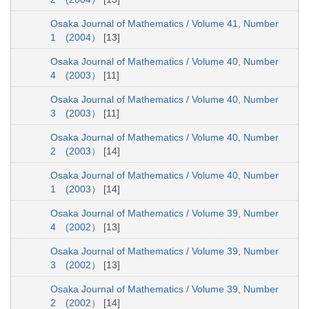
Osaka Journal of Mathematics / Volume 41, Number
1 (2004）
[13]
Osaka Journal of Mathematics / Volume 40, Number
4 (2003）
[11]
Osaka Journal of Mathematics / Volume 40, Number
3 (2003）
[11]
Osaka Journal of Mathematics / Volume 40, Number
2 (2003）
[14]
Osaka Journal of Mathematics / Volume 40, Number
1 (2003）
[14]
Osaka Journal of Mathematics / Volume 39, Number
4 (2002）
[13]
Osaka Journal of Mathematics / Volume 39, Number
3 (2002）
[13]
Osaka Journal of Mathematics / Volume 39, Number
2 (2002）
[14]