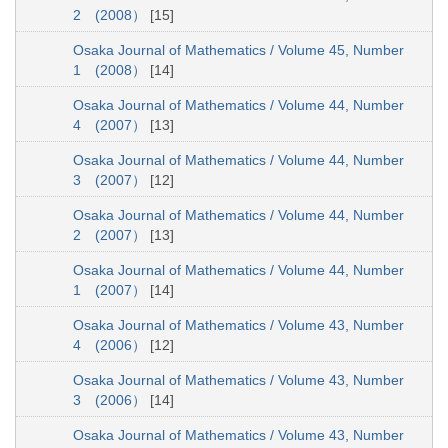
2 (2008）
[15]
Osaka Journal of Mathematics / Volume 45, Number
1 (2008）
[14]
Osaka Journal of Mathematics / Volume 44, Number
4 (2007）
[13]
Osaka Journal of Mathematics / Volume 44, Number
3 (2007）
[12]
Osaka Journal of Mathematics / Volume 44, Number
2 (2007）
[13]
Osaka Journal of Mathematics / Volume 44, Number
1 (2007）
[14]
Osaka Journal of Mathematics / Volume 43, Number
4 (2006）
[12]
Osaka Journal of Mathematics / Volume 43, Number
3 (2006）
[14]
Osaka Journal of Mathematics / Volume 43, Number