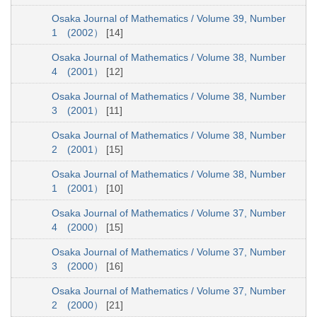
Osaka Journal of Mathematics / Volume 39, Number
1 (2002）
[14]
Osaka Journal of Mathematics / Volume 38, Number
4 (2001）
[12]
Osaka Journal of Mathematics / Volume 38, Number
3 (2001）
[11]
Osaka Journal of Mathematics / Volume 38, Number
2 (2001）
[15]
Osaka Journal of Mathematics / Volume 38, Number
1 (2001）
[10]
Osaka Journal of Mathematics / Volume 37, Number
4 (2000）
[15]
Osaka Journal of Mathematics / Volume 37, Number
3 (2000）
[16]
Osaka Journal of Mathematics / Volume 37, Number
2 (2000）
[21]