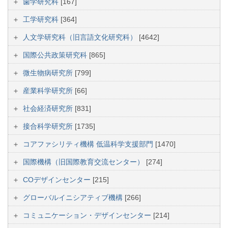
歯学研究科
[167]
工学研究科
[364]
人文学研究科（旧言語文化研究科）
[4642]
国際公共政策研究科
[865]
微生物病研究所
[799]
産業科学研究所
[66]
社会経済研究所
[831]
接合科学研究所
[1735]
コアファシリティ機構 低温科学支援部門
[1470]
国際機構（旧国際教育交流センター）
[274]
COデザインセンター
[215]
グローバルイニシアティブ機構
[266]
コミュニケーション・デザインセンター
[214]