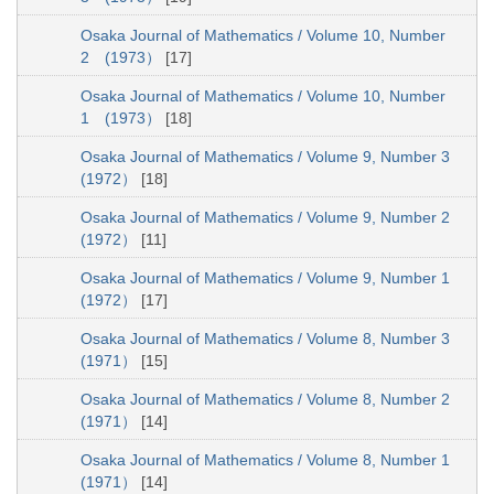
Osaka Journal of Mathematics / Volume 10, Number
2 (1973）
[17]
Osaka Journal of Mathematics / Volume 10, Number
1 (1973）
[18]
Osaka Journal of Mathematics / Volume 9, Number 3
(1972）
[18]
Osaka Journal of Mathematics / Volume 9, Number 2
(1972）
[11]
Osaka Journal of Mathematics / Volume 9, Number 1
(1972）
[17]
Osaka Journal of Mathematics / Volume 8, Number 3
(1971）
[15]
Osaka Journal of Mathematics / Volume 8, Number 2
(1971）
[14]
Osaka Journal of Mathematics / Volume 8, Number 1
(1971）
[14]