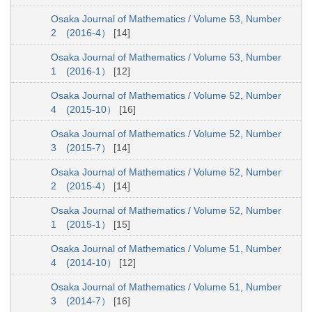
Osaka Journal of Mathematics / Volume 53, Number
2 (2016-4）
[14]
Osaka Journal of Mathematics / Volume 53, Number
1 (2016-1）
[12]
Osaka Journal of Mathematics / Volume 52, Number
4 (2015-10）
[16]
Osaka Journal of Mathematics / Volume 52, Number
3 (2015-7）
[14]
Osaka Journal of Mathematics / Volume 52, Number
2 (2015-4）
[14]
Osaka Journal of Mathematics / Volume 52, Number
1 (2015-1）
[15]
Osaka Journal of Mathematics / Volume 51, Number
4 (2014-10）
[12]
Osaka Journal of Mathematics / Volume 51, Number
3 (2014-7）
[16]