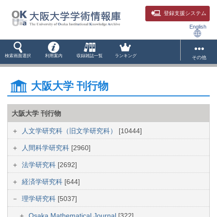
登録支援システム
English
検索画面選択
利用案内
収録雑誌一覧
ランキング
その他
大阪大学 刊行物
大阪大学 刊行物
人文学研究科（旧文学研究科）
[10444]
人間科学研究科
[2960]
法学研究科
[2692]
経済学研究科
[644]
理学研究科
[5037]
Osaka Mathematical Journal
[322]