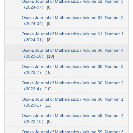
Osaka Journal of Mathematics / Volume 61, Number 3
（2024-07）
[8]
Osaka Journal of Mathematics / Volume 61, Number 2
（2024-04）
[8]
Osaka Journal of Mathematics / Volume 61, Number 1
（2024-01）
[8]
Osaka Journal of Mathematics / Volume 60, Number 4
（2023-10）
[10]
Osaka Journal of Mathematics / Volume 60, Number 3
（2023-7）
[15]
Osaka Journal of Mathematics / Volume 60, Number 2
（2023-4）
[10]
Osaka Journal of Mathematics / Volume 60, Number 1
（2023-1）
[11]
Osaka Journal of Mathematics / Volume 59, Number 4
（2022-10）
[8]
Osaka Journal of Mathematics / Volume 59, Number 3