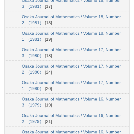
Osaka Journal of Mathematics / Volume 18, Number
3 (1981）
[17]
Osaka Journal of Mathematics / Volume 18, Number
2 (1981）
[13]
Osaka Journal of Mathematics / Volume 18, Number
1 (1981）
[19]
Osaka Journal of Mathematics / Volume 17, Number
3 (1980）
[18]
Osaka Journal of Mathematics / Volume 17, Number
2 (1980）
[24]
Osaka Journal of Mathematics / Volume 17, Number
1 (1980）
[20]
Osaka Journal of Mathematics / Volume 16, Number
3 (1979）
[19]
Osaka Journal of Mathematics / Volume 16, Number
2 (1979）
[21]
Osaka Journal of Mathematics / Volume 16, Number