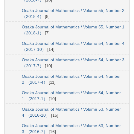
Osaka Journal of Mathematics / Volume 55, Number 2
（2018-4）
[8]
Osaka Journal of Mathematics / Volume 55, Number 1
（2018-1）
[7]
Osaka Journal of Mathematics / Volume 54, Number 4
（2017-10）
[14]
Osaka Journal of Mathematics / Volume 54, Number 3
（2017-7）
[10]
Osaka Journal of Mathematics / Volume 54, Number
2 (2017-4）
[11]
Osaka Journal of Mathematics / Volume 54, Number
1 (2017-1）
[10]
Osaka Journal of Mathematics / Volume 53, Number
4 (2016-10）
[15]
Osaka Journal of Mathematics / Volume 53, Number
3 (2016-7）
[16]