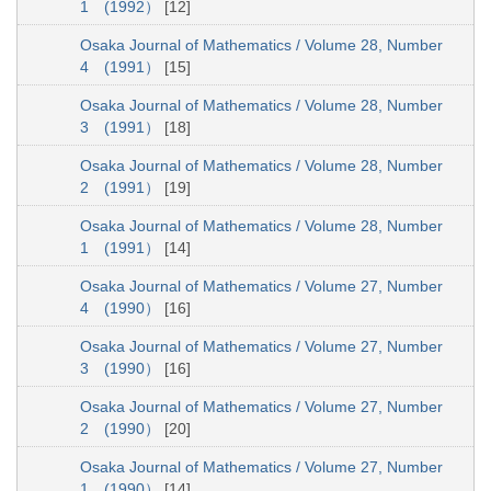
1 (1992）
[12]
Osaka Journal of Mathematics / Volume 28, Number
4 (1991）
[15]
Osaka Journal of Mathematics / Volume 28, Number
3 (1991）
[18]
Osaka Journal of Mathematics / Volume 28, Number
2 (1991）
[19]
Osaka Journal of Mathematics / Volume 28, Number
1 (1991）
[14]
Osaka Journal of Mathematics / Volume 27, Number
4 (1990）
[16]
Osaka Journal of Mathematics / Volume 27, Number
3 (1990）
[16]
Osaka Journal of Mathematics / Volume 27, Number
2 (1990）
[20]
Osaka Journal of Mathematics / Volume 27, Number
1 (1990）
[14]