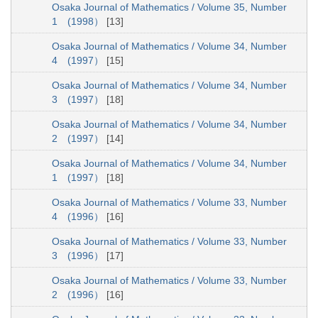
Osaka Journal of Mathematics / Volume 35, Number
1 (1998）
[13]
Osaka Journal of Mathematics / Volume 34, Number
4 (1997）
[15]
Osaka Journal of Mathematics / Volume 34, Number
3 (1997）
[18]
Osaka Journal of Mathematics / Volume 34, Number
2 (1997）
[14]
Osaka Journal of Mathematics / Volume 34, Number
1 (1997）
[18]
Osaka Journal of Mathematics / Volume 33, Number
4 (1996）
[16]
Osaka Journal of Mathematics / Volume 33, Number
3 (1996）
[17]
Osaka Journal of Mathematics / Volume 33, Number
2 (1996）
[16]