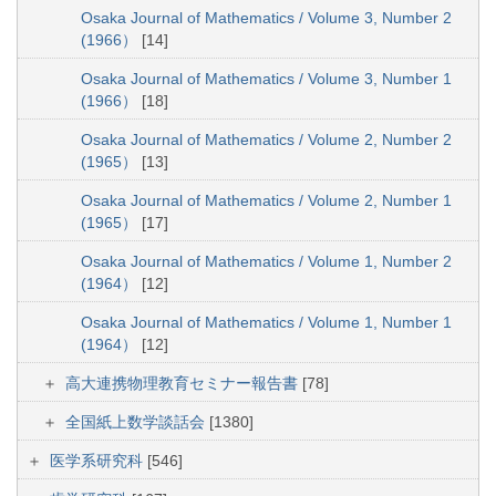
Osaka Journal of Mathematics / Volume 3, Number 2
(1966）
[14]
Osaka Journal of Mathematics / Volume 3, Number 1
(1966）
[18]
Osaka Journal of Mathematics / Volume 2, Number 2
(1965）
[13]
Osaka Journal of Mathematics / Volume 2, Number 1
(1965）
[17]
Osaka Journal of Mathematics / Volume 1, Number 2
(1964）
[12]
Osaka Journal of Mathematics / Volume 1, Number 1
(1964）
[12]
高大連携物理教育セミナー報告書
[78]
全国紙上数学談話会
[1380]
医学系研究科
[546]