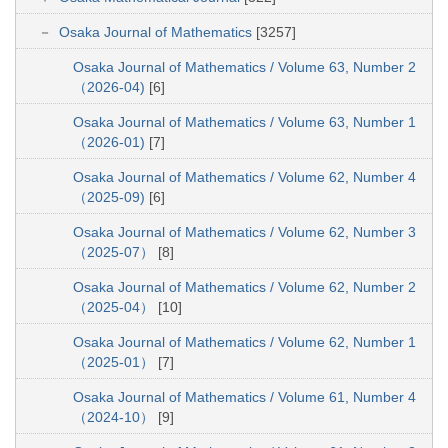
Osaka Journal of Mathematics
[3257]
Osaka Journal of Mathematics / Volume 63, Number 2
（2026-04)
[6]
Osaka Journal of Mathematics / Volume 63, Number 1
（2026-01)
[7]
Osaka Journal of Mathematics / Volume 62, Number 4
（2025-09)
[6]
Osaka Journal of Mathematics / Volume 62, Number 3
（2025-07）
[8]
Osaka Journal of Mathematics / Volume 62, Number 2
（2025-04）
[10]
Osaka Journal of Mathematics / Volume 62, Number 1
（2025-01）
[7]
Osaka Journal of Mathematics / Volume 61, Number 4
（2024-10）
[9]