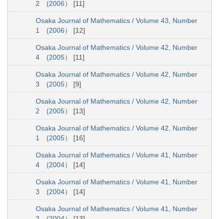
2 (2006）
[11]
Osaka Journal of Mathematics / Volume 43, Number
1 (2006）
[12]
Osaka Journal of Mathematics / Volume 42, Number
4 (2005）
[11]
Osaka Journal of Mathematics / Volume 42, Number
3 (2005）
[9]
Osaka Journal of Mathematics / Volume 42, Number
2 (2005）
[13]
Osaka Journal of Mathematics / Volume 42, Number
1 (2005）
[16]
Osaka Journal of Mathematics / Volume 41, Number
4 (2004）
[14]
Osaka Journal of Mathematics / Volume 41, Number
3 (2004）
[14]
Osaka Journal of Mathematics / Volume 41, Number
2 (2004）
[13]