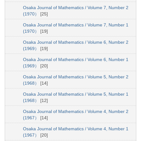
Osaka Journal of Mathematics / Volume 7, Number 2
(1970）
[25]
Osaka Journal of Mathematics / Volume 7, Number 1
(1970）
[19]
Osaka Journal of Mathematics / Volume 6, Number 2
(1969）
[19]
Osaka Journal of Mathematics / Volume 6, Number 1
(1969）
[20]
Osaka Journal of Mathematics / Volume 5, Number 2
(1968）
[14]
Osaka Journal of Mathematics / Volume 5, Number 1
(1968）
[12]
Osaka Journal of Mathematics / Volume 4, Number 2
(1967）
[14]
Osaka Journal of Mathematics / Volume 4, Number 1
(1967）
[20]