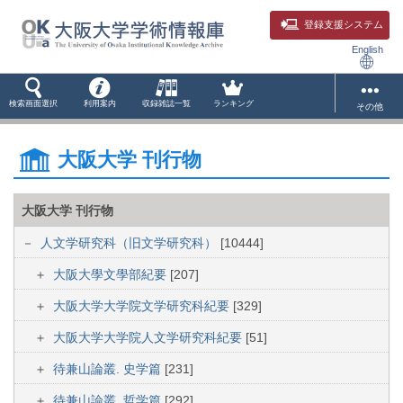
登録支援システム
English
検索画面選択
利用案内
収録雑誌一覧
ランキング
その他
大阪大学 刊行物
大阪大学 刊行物
人文学研究科（旧文学研究科）
[10444]
大阪大學文學部紀要
[207]
大阪大学大学院文学研究科紀要
[329]
大阪大学大学院人文学研究科紀要
[51]
待兼山論叢. 史学篇
[231]
待兼山論叢. 哲学篇
[292]