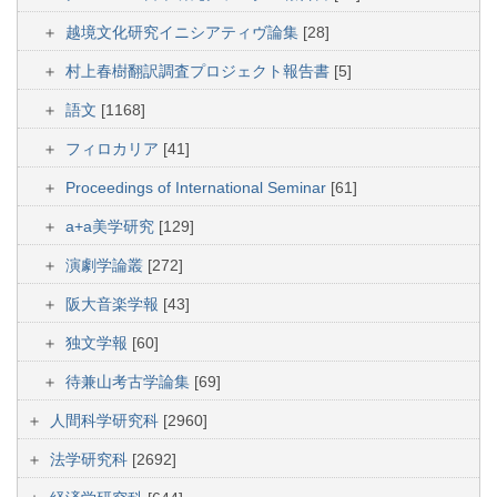
越境文化研究イニシアティヴ論集
[28]
村上春樹翻訳調査プロジェクト報告書
[5]
語文
[1168]
フィロカリア
[41]
Proceedings of International Seminar
[61]
a+a美学研究
[129]
演劇学論叢
[272]
阪大音楽学報
[43]
独文学報
[60]
待兼山考古学論集
[69]
人間科学研究科
[2960]
法学研究科
[2692]