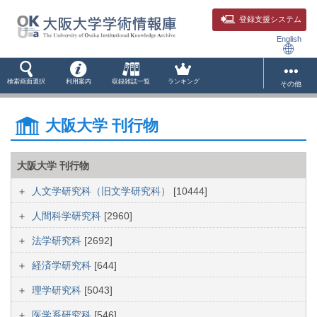
登録支援システム
English
検索画面選択
利用案内
収録雑誌一覧
ランキング
その他
大阪大学 刊行物
大阪大学 刊行物
人文学研究科（旧文学研究科）
[10444]
人間科学研究科
[2960]
法学研究科
[2692]
経済学研究科
[644]
理学研究科
[5043]
医学系研究科
[546]