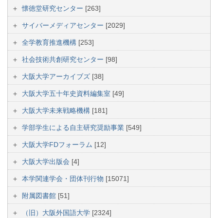
懐徳堂研究センター
[263]
サイバーメディアセンター
[2029]
全学教育推進機構
[253]
社会技術共創研究センター
[98]
大阪大学アーカイブズ
[38]
大阪大学五十年史資料編集室
[49]
大阪大学未来戦略機構
[181]
学部学生による自主研究奨励事業
[549]
大阪大学FDフォーラム
[12]
大阪大学出版会
[4]
本学関連学会・団体刊行物
[15071]
附属図書館
[51]
（旧）大阪外国語大学
[2324]