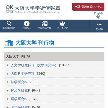
登録支援システム
English
検索画面選択
利用案内
収録雑誌一覧
ランキング
その他
大阪大学 刊行物
大阪大学 刊行物
人文学研究科（旧文学研究科）
[10444]
人間科学研究科
[2960]
法学研究科
[2692]
経済学研究科
[644]
理学研究科
[5043]
医学系研究科
[546]