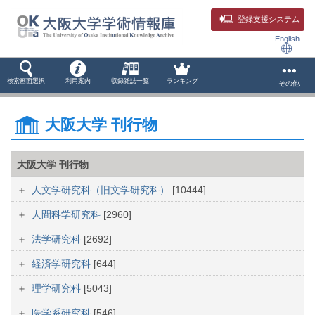
登録支援システム
English
検索画面選択
利用案内
収録雑誌一覧
ランキング
その他
大阪大学 刊行物
大阪大学 刊行物
人文学研究科（旧文学研究科）
[10444]
人間科学研究科
[2960]
法学研究科
[2692]
経済学研究科
[644]
理学研究科
[5043]
医学系研究科
[546]