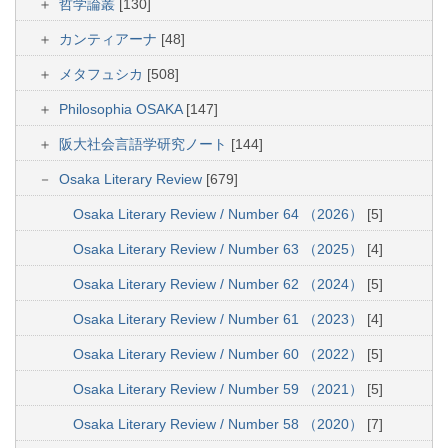
哲学論叢
[130]
カンティアーナ
[48]
メタフュシカ
[508]
Philosophia OSAKA
[147]
阪大社会言語学研究ノート
[144]
Osaka Literary Review
[679]
Osaka Literary Review / Number 64 （2026）
[5]
Osaka Literary Review / Number 63 （2025）
[4]
Osaka Literary Review / Number 62 （2024）
[5]
Osaka Literary Review / Number 61 （2023）
[4]
Osaka Literary Review / Number 60 （2022）
[5]
Osaka Literary Review / Number 59 （2021）
[5]
Osaka Literary Review / Number 58 （2020）
[7]