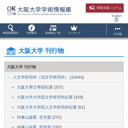
登録支援システム
English
検索画面選択
利用案内
収録雑誌一覧
ランキング
その他
大阪大学 刊行物
大阪大学 刊行物
人文学研究科（旧文学研究科）
[10444]
大阪大學文學部紀要
[207]
大阪大学大学院文学研究科紀要
[329]
大阪大学大学院人文学研究科紀要
[51]
待兼山論叢. 史学篇
[231]
待兼山論叢. 哲学篇
[292]