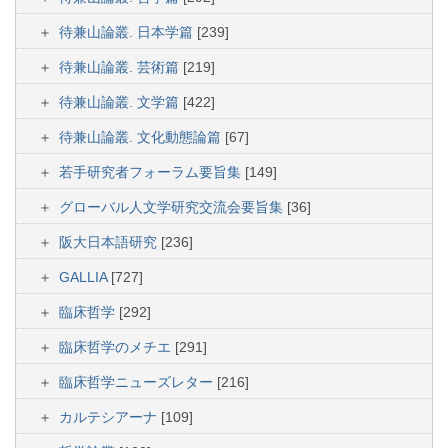
待兼山論叢. 日本学篇
[239]
待兼山論叢. 芸術篇
[219]
待兼山論叢. 文学篇
[422]
待兼山論叢. 文化動態論篇
[67]
若手研究者フォーラム要旨集
[149]
グローバル人文学研究交流会要旨集
[36]
阪大日本語研究
[236]
GALLIA
[727]
臨床哲学
[292]
臨床哲学のメチエ
[291]
臨床哲学ニューズレター
[216]
カルテシアーナ
[109]