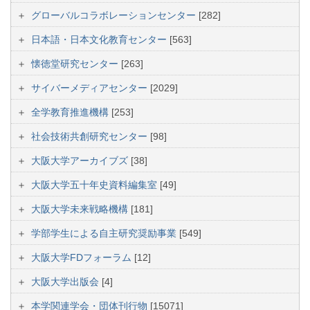
グローバルコラボレーションセンター
[282]
日本語・日本文化教育センター
[563]
懐徳堂研究センター
[263]
サイバーメディアセンター
[2029]
全学教育推進機構
[253]
社会技術共創研究センター
[98]
大阪大学アーカイブズ
[38]
大阪大学五十年史資料編集室
[49]
大阪大学未来戦略機構
[181]
学部学生による自主研究奨励事業
[549]
大阪大学FDフォーラム
[12]
大阪大学出版会
[4]
本学関連学会・団体刊行物
[15071]