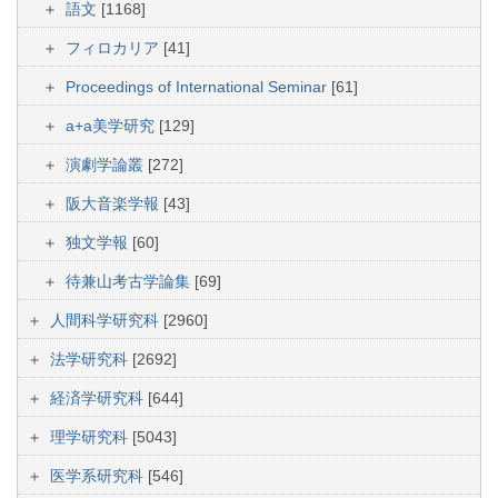
語文
[1168]
フィロカリア
[41]
Proceedings of International Seminar
[61]
a+a美学研究
[129]
演劇学論叢
[272]
阪大音楽学報
[43]
独文学報
[60]
待兼山考古学論集
[69]
人間科学研究科
[2960]
法学研究科
[2692]
経済学研究科
[644]
理学研究科
[5043]
医学系研究科
[546]