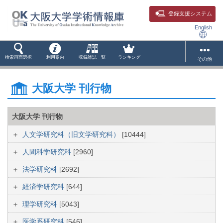
登録支援システム
English
検索画面選択
利用案内
収録雑誌一覧
ランキング
その他
大阪大学 刊行物
大阪大学 刊行物
人文学研究科（旧文学研究科）
[10444]
人間科学研究科
[2960]
法学研究科
[2692]
経済学研究科
[644]
理学研究科
[5043]
医学系研究科
[546]