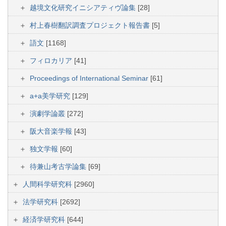
越境文化研究イニシアティヴ論集
[28]
村上春樹翻訳調査プロジェクト報告書
[5]
語文
[1168]
フィロカリア
[41]
Proceedings of International Seminar
[61]
a+a美学研究
[129]
演劇学論叢
[272]
阪大音楽学報
[43]
独文学報
[60]
待兼山考古学論集
[69]
人間科学研究科
[2960]
法学研究科
[2692]
経済学研究科
[644]