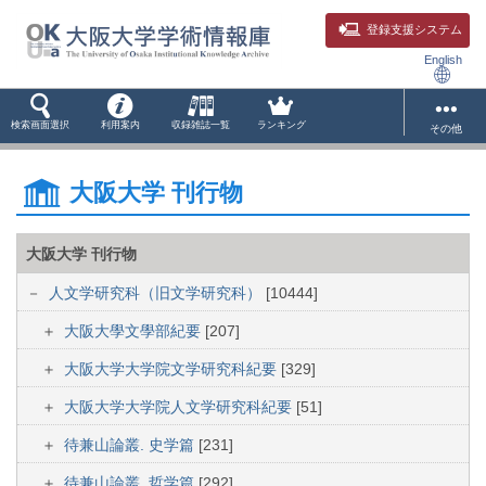
登録支援システム
English
検索画面選択
利用案内
収録雑誌一覧
ランキング
その他
大阪大学 刊行物
大阪大学 刊行物
人文学研究科（旧文学研究科）
[10444]
大阪大學文學部紀要
[207]
大阪大学大学院文学研究科紀要
[329]
大阪大学大学院人文学研究科紀要
[51]
待兼山論叢. 史学篇
[231]
待兼山論叢. 哲学篇
[292]