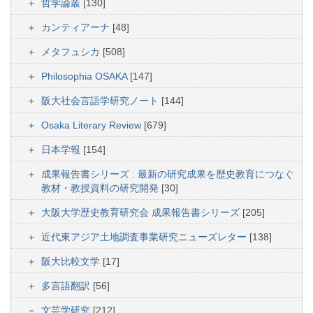
哲学論叢
[130]
カンティアーナ
[48]
メタフュシカ
[508]
Philosophia OSAKA
[147]
阪大社会言語学研究ノート
[144]
Osaka Literary Review
[679]
日本学報
[154]
成果報告書シリーズ : 最新の研究成果を歴史教育につなぐ
教材・教授資料の研究開発
[30]
大阪大学歴史教育研究会 成果報告書シリーズ
[205]
近代東アジア土地調査事業研究ニューズレター
[138]
阪大比較文学
[17]
多言語翻訳
[56]
文芸学研究
[212]