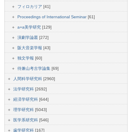
フィロカリア
[41]
Proceedings of International Seminar
[61]
a+a美学研究
[129]
演劇学論叢
[272]
阪大音楽学報
[43]
独文学報
[60]
待兼山考古学論集
[69]
人間科学研究科
[2960]
法学研究科
[2692]
経済学研究科
[644]
理学研究科
[5043]
医学系研究科
[546]
歯学研究科
[167]