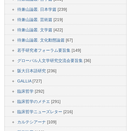
待兼山論叢. 日本学篇
[239]
待兼山論叢. 芸術篇
[219]
待兼山論叢. 文学篇
[422]
待兼山論叢. 文化動態論篇
[67]
若手研究者フォーラム要旨集
[149]
グローバル人文学研究交流会要旨集
[36]
阪大日本語研究
[236]
GALLIA
[727]
臨床哲学
[292]
臨床哲学のメチエ
[291]
臨床哲学ニューズレター
[216]
カルテシアーナ
[109]