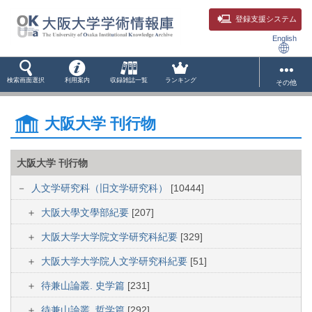
登録支援システム
English
検索画面選択
利用案内
収録雑誌一覧
ランキング
その他
大阪大学 刊行物
大阪大学 刊行物
人文学研究科（旧文学研究科）
[10444]
大阪大學文學部紀要
[207]
大阪大学大学院文学研究科紀要
[329]
大阪大学大学院人文学研究科紀要
[51]
待兼山論叢. 史学篇
[231]
待兼山論叢. 哲学篇
[292]