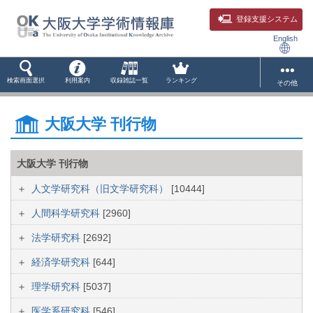
登録支援システム
English
検索画面選択
利用案内
収録雑誌一覧
ランキング
その他
大阪大学 刊行物
大阪大学 刊行物
人文学研究科（旧文学研究科）
[10444]
人間科学研究科
[2960]
法学研究科
[2692]
経済学研究科
[644]
理学研究科
[5037]
医学系研究科
[546]