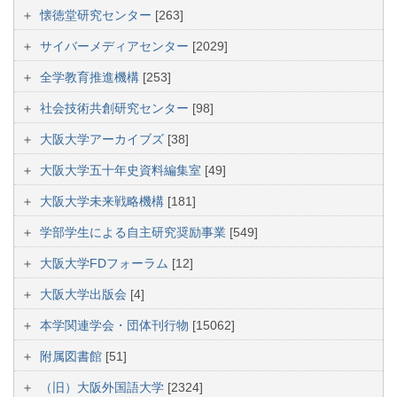
懐徳堂研究センター
[263]
サイバーメディアセンター
[2029]
全学教育推進機構
[253]
社会技術共創研究センター
[98]
大阪大学アーカイブズ
[38]
大阪大学五十年史資料編集室
[49]
大阪大学未来戦略機構
[181]
学部学生による自主研究奨励事業
[549]
大阪大学FDフォーラム
[12]
大阪大学出版会
[4]
本学関連学会・団体刊行物
[15062]
附属図書館
[51]
（旧）大阪外国語大学
[2324]