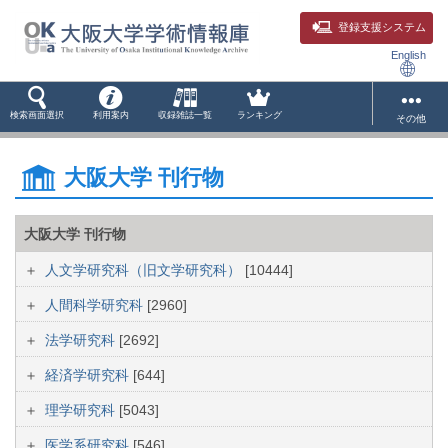
登録支援システム
English
検索画面選択
利用案内
収録雑誌一覧
ランキング
その他
大阪大学 刊行物
大阪大学 刊行物
人文学研究科（旧文学研究科）
[10444]
人間科学研究科
[2960]
法学研究科
[2692]
経済学研究科
[644]
理学研究科
[5043]
医学系研究科
[546]