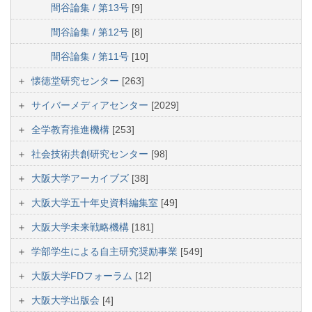
間谷論集 / 第13号
[9]
間谷論集 / 第12号
[8]
間谷論集 / 第11号
[10]
懐徳堂研究センター
[263]
サイバーメディアセンター
[2029]
全学教育推進機構
[253]
社会技術共創研究センター
[98]
大阪大学アーカイブズ
[38]
大阪大学五十年史資料編集室
[49]
大阪大学未来戦略機構
[181]
学部学生による自主研究奨励事業
[549]
大阪大学FDフォーラム
[12]
大阪大学出版会
[4]