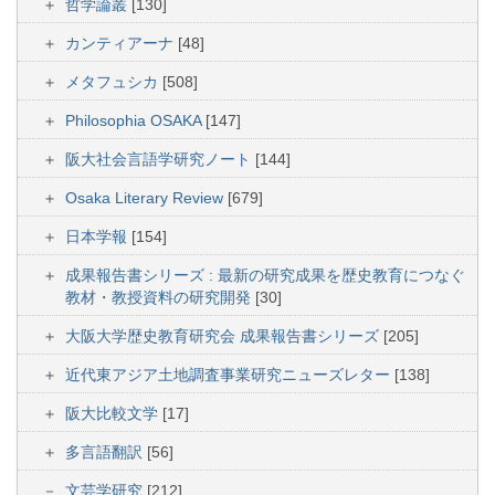
哲学論叢
[130]
カンティアーナ
[48]
メタフュシカ
[508]
Philosophia OSAKA
[147]
阪大社会言語学研究ノート
[144]
Osaka Literary Review
[679]
日本学報
[154]
成果報告書シリーズ : 最新の研究成果を歴史教育につなぐ
教材・教授資料の研究開発
[30]
大阪大学歴史教育研究会 成果報告書シリーズ
[205]
近代東アジア土地調査事業研究ニューズレター
[138]
阪大比較文学
[17]
多言語翻訳
[56]
文芸学研究
[212]