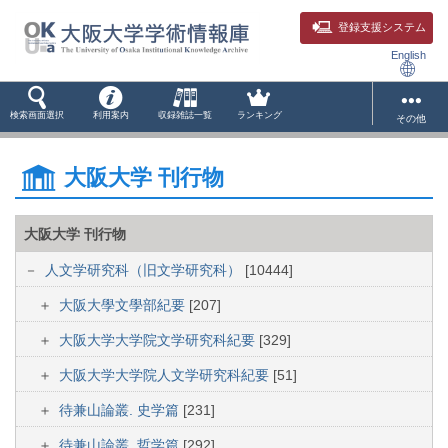
登録支援システム
English
検索画面選択
利用案内
収録雑誌一覧
ランキング
その他
大阪大学 刊行物
大阪大学 刊行物
人文学研究科（旧文学研究科）
[10444]
大阪大學文學部紀要
[207]
大阪大学大学院文学研究科紀要
[329]
大阪大学大学院人文学研究科紀要
[51]
待兼山論叢. 史学篇
[231]
待兼山論叢. 哲学篇
[292]