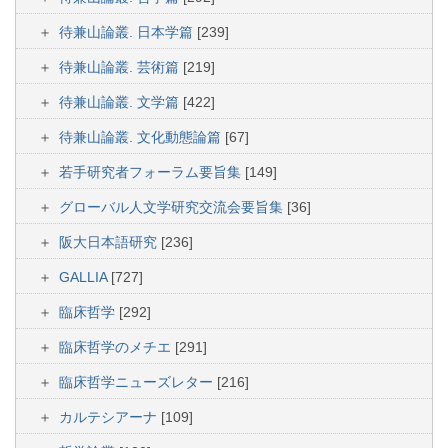
待兼山論叢. 日本学篇
[239]
待兼山論叢. 芸術篇
[219]
待兼山論叢. 文学篇
[422]
待兼山論叢. 文化動態論篇
[67]
若手研究者フォーラム要旨集
[149]
グローバル人文学研究交流会要旨集
[36]
阪大日本語研究
[236]
GALLIA
[727]
臨床哲学
[292]
臨床哲学のメチエ
[291]
臨床哲学ニューズレター
[216]
カルテシアーナ
[109]