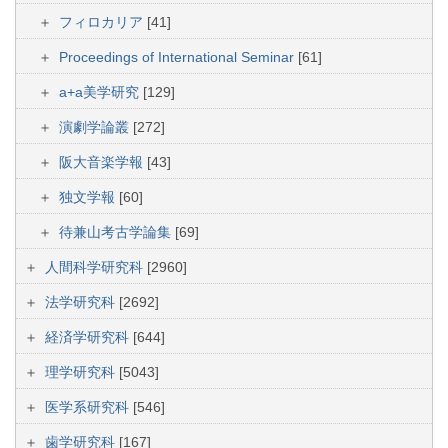
フィロカリア
[41]
Proceedings of International Seminar
[61]
a+a美学研究
[129]
演劇学論叢
[272]
阪大音楽学報
[43]
独文学報
[60]
待兼山考古学論集
[69]
人間科学研究科
[2960]
法学研究科
[2692]
経済学研究科
[644]
理学研究科
[5043]
医学系研究科
[546]
歯学研究科
[167]