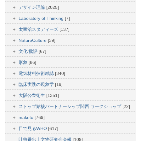
デザイン理論
[2025]
Laboratory of Thinking
[7]
太宰治スタディーズ
[137]
NatureCulture
[39]
文化/批評
[67]
形象
[86]
電気材料技術雑誌
[340]
臨床実践の現象学
[19]
大阪公衆衛生
[1351]
ストップ結核パートナーシップ関西 ワークショップ
[22]
makoto
[769]
目で見るWHO
[617]
吐魯番出土文物研究会会報
[109]