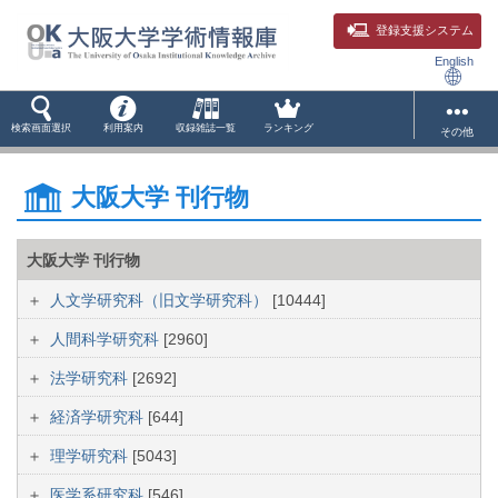
登録支援システム
English
検索画面選択
利用案内
収録雑誌一覧
ランキング
その他
大阪大学 刊行物
大阪大学 刊行物
人文学研究科（旧文学研究科）
[10444]
人間科学研究科
[2960]
法学研究科
[2692]
経済学研究科
[644]
理学研究科
[5043]
医学系研究科
[546]