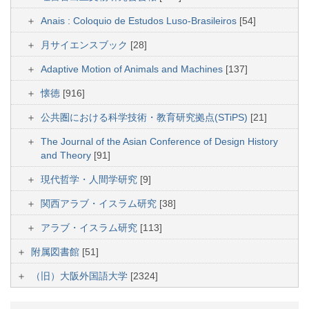
Anais : Coloquio de Estudos Luso-Brasileiros
[54]
月サイエンスブック
[28]
Adaptive Motion of Animals and Machines
[137]
懐徳
[916]
公共圏における科学技術・教育研究拠点(STiPS)
[21]
The Journal of the Asian Conference of Design History
and Theory
[91]
現代哲学・人間学研究
[9]
関西アラブ・イスラム研究
[38]
アラブ・イスラム研究
[113]
附属図書館
[51]
（旧）大阪外国語大学
[2324]