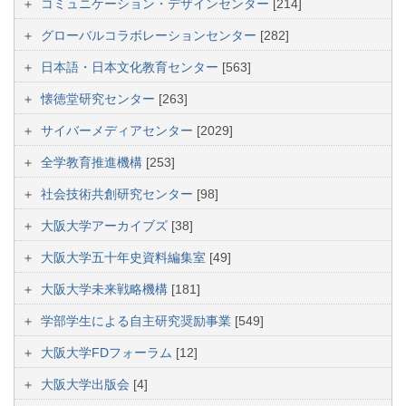
コミュニケーション・デザインセンター
[214]
グローバルコラボレーションセンター
[282]
日本語・日本文化教育センター
[563]
懐徳堂研究センター
[263]
サイバーメディアセンター
[2029]
全学教育推進機構
[253]
社会技術共創研究センター
[98]
大阪大学アーカイブズ
[38]
大阪大学五十年史資料編集室
[49]
大阪大学未来戦略機構
[181]
学部学生による自主研究奨励事業
[549]
大阪大学FDフォーラム
[12]
大阪大学出版会
[4]