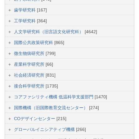
歯学研究科
[167]
工学研究科
[364]
人文学研究科（旧言語文化研究科）
[4642]
国際公共政策研究科
[865]
微生物病研究所
[799]
産業科学研究所
[66]
社会経済研究所
[831]
接合科学研究所
[1735]
コアファシリティ機構 低温科学支援部門
[1470]
国際機構（旧国際教育交流センター）
[274]
COデザインセンター
[215]
グローバルイニシアティブ機構
[266]