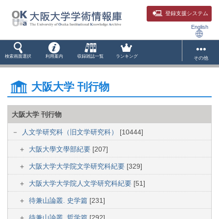
登録支援システム
English
検索画面選択
利用案内
収録雑誌一覧
ランキング
その他
大阪大学 刊行物
大阪大学 刊行物
人文学研究科（旧文学研究科）
[10444]
大阪大學文學部紀要
[207]
大阪大学大学院文学研究科紀要
[329]
大阪大学大学院人文学研究科紀要
[51]
待兼山論叢. 史学篇
[231]
待兼山論叢. 哲学篇
[292]