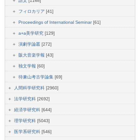
語文
[1168]
フィロカリア
[41]
Proceedings of International Seminar
[61]
a+a美学研究
[129]
演劇学論叢
[272]
阪大音楽学報
[43]
独文学報
[60]
待兼山考古学論集
[69]
人間科学研究科
[2960]
法学研究科
[2692]
経済学研究科
[644]
理学研究科
[5043]
医学系研究科
[546]