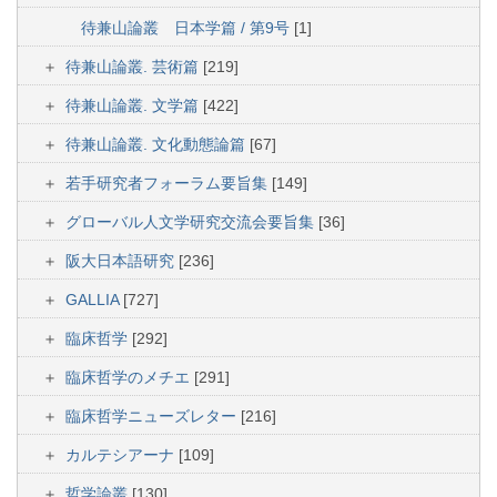
待兼山論叢 日本学篇 / 第9号
[1]
待兼山論叢. 芸術篇
[219]
待兼山論叢. 文学篇
[422]
待兼山論叢. 文化動態論篇
[67]
若手研究者フォーラム要旨集
[149]
グローバル人文学研究交流会要旨集
[36]
阪大日本語研究
[236]
GALLIA
[727]
臨床哲学
[292]
臨床哲学のメチエ
[291]
臨床哲学ニューズレター
[216]
カルテシアーナ
[109]
哲学論叢
[130]