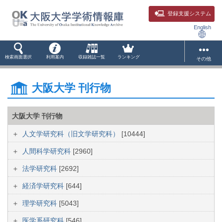
登録支援システム
English
検索画面選択
利用案内
収録雑誌一覧
ランキング
その他
大阪大学 刊行物
大阪大学 刊行物
人文学研究科（旧文学研究科）
[10444]
人間科学研究科
[2960]
法学研究科
[2692]
経済学研究科
[644]
理学研究科
[5043]
医学系研究科
[546]