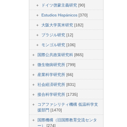
ドイツ啓蒙主義研究
[90]
Estudios Hispánicos
[370]
大阪大学英米研究
[182]
ブラジル研究
[12]
モンゴル研究
[106]
国際公共政策研究科
[865]
微生物病研究所
[799]
産業科学研究所
[66]
社会経済研究所
[831]
接合科学研究所
[1735]
コアファシリティ機構 低温科学支
援部門
[1470]
国際機構（旧国際教育交流センタ
ー）
[274]