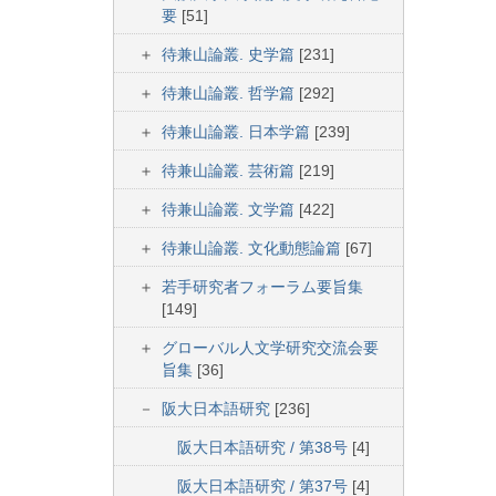
要
[51]
待兼山論叢. 史学篇
[231]
待兼山論叢. 哲学篇
[292]
待兼山論叢. 日本学篇
[239]
待兼山論叢. 芸術篇
[219]
待兼山論叢. 文学篇
[422]
待兼山論叢. 文化動態論篇
[67]
若手研究者フォーラム要旨集
[149]
グローバル人文学研究交流会要
旨集
[36]
阪大日本語研究
[236]
阪大日本語研究 / 第38号
[4]
阪大日本語研究 / 第37号
[4]