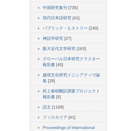
中国研究集刊
[735]
現代日本語研究
[41]
パブリック・ヒストリー
[240]
神話学研究
[27]
阪大近代文学研究
[163]
グローバル日本研究クラスター
報告書
[45]
越境文化研究イニシアティヴ論
集
[28]
村上春樹翻訳調査プロジェクト
報告書
[5]
語文
[1168]
フィロカリア
[41]
Proceedings of International