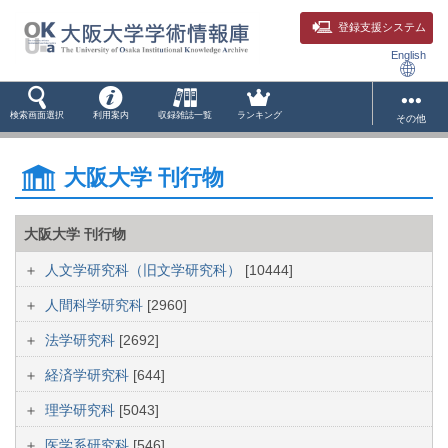
登録支援システム
English
検索画面選択
利用案内
収録雑誌一覧
ランキング
その他
大阪大学 刊行物
大阪大学 刊行物
人文学研究科（旧文学研究科）
[10444]
人間科学研究科
[2960]
法学研究科
[2692]
経済学研究科
[644]
理学研究科
[5043]
医学系研究科
[546]